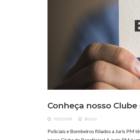
Conheça nosso Clube d
11/12/2019
BLOG
Policiais e Bombeiros filiados a Juris PM t
nosso Clube de Benefícios! A Juris PM é um