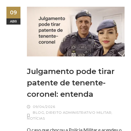
09
ABR
Julgamento pode tirar
patente de tenente-
coronel: entenda
09/04/2026
BLOG
,
DIREITO ADMINISTRATIVO MILITAR
,
NOTÍCIAS
O caso que chocou a Polícia Militar e acendeu o