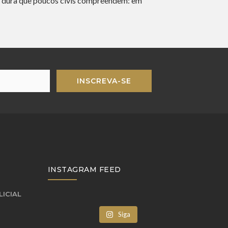
ade dura que poucos civis compreendem: em
INSCREVA-SE
INSTAGRAM FEED
LICIAL
Siga