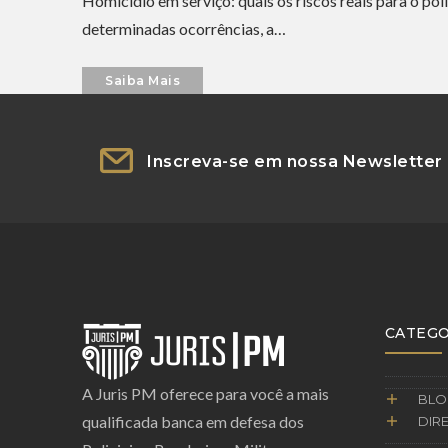
Homicídio em serviço: quais os riscos reais para o po
determinadas ocorrências, a…
Saiba Mais
Inscreva-se em nossa Newsletter
CATEGO
A Juris PM oferece para você a mais
BLO
qualificada banca em defesa dos
DIRE