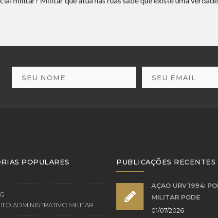
licial militar? Militar que atua nas ruas sabe que existe uma verd
RIAS POPULARES
PUBLICAÇÕES RECENTES
AÇÃO URV 1994: PO
G
MILITAR PODE
ITO ADMINISTRATIVO MILITAR
01/07/2026