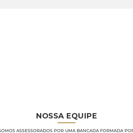
Missão
Promover a defesa e o Apoi
atuação exitosa aos policiai
Melhorar a qualidade dos ser
Visão
Ser referência de excelência
Valores
Satisfação do cliente é a ra
NOSSA EQUIPE
SOMOS ASSESSORADOS POR UMA BANCADA FORMADA PO