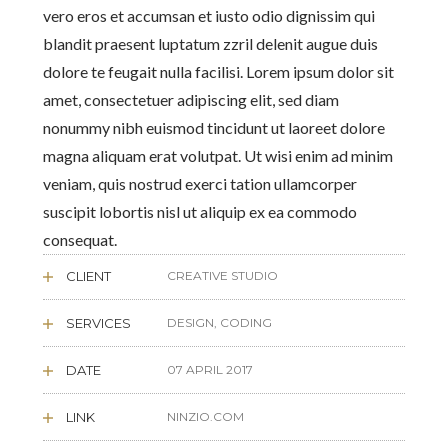
vero eros et accumsan et iusto odio dignissim qui
blandit praesent luptatum zzril delenit augue duis
dolore te feugait nulla facilisi. Lorem ipsum dolor sit
amet, consectetuer adipiscing elit, sed diam
nonummy nibh euismod tincidunt ut laoreet dolore
magna aliquam erat volutpat. Ut wisi enim ad minim
veniam, quis nostrud exerci tation ullamcorper
suscipit lobortis nisl ut aliquip ex ea commodo
consequat.
CLIENT
CREATIVE STUDIO
SERVICES
DESIGN, CODING
DATE
07 APRIL 2017
LINK
NINZIO.COM