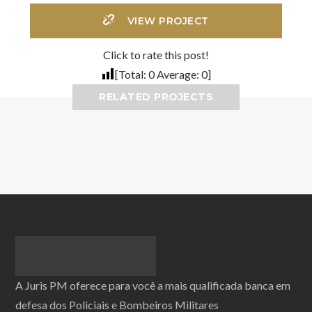
VIEW PROJECT
Click to rate this post!
[Total:
0
Average:
0
]
RELATED PROJECTS
A Juris PM oferece para você a mais qualificada banca em
defesa dos Policiais e Bombeiros Militares