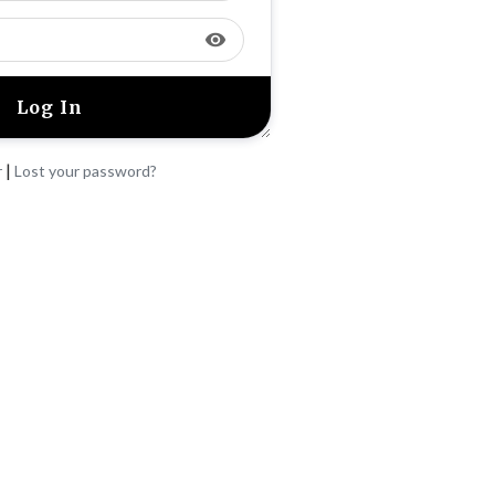
visibility
|
r
Lost your password?