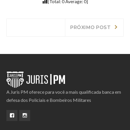
[Total:
0
Average:
0
]
Navegação
Próxi
PRÓXIMO POST
post:
de
Post
A Juris PM oferece para você a mais qualificada banca em
defesa dos Policiais e Bombeiros Militares