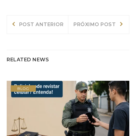
Navegação
Post
Próxi
POST ANTERIOR
PRÓXIMO POST
Anterior:
post:
de
Post
RELATED NEWS
BLOG