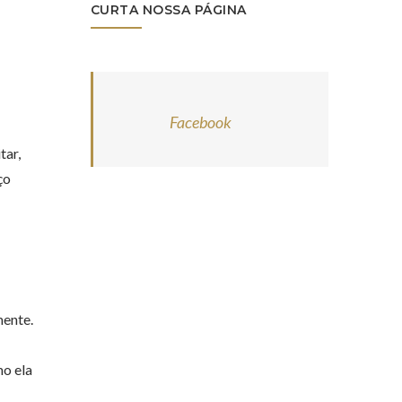
CURTA NOSSA PÁGINA
Facebook
tar,
ço
mente.
mo ela