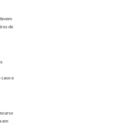
 devem
tros de
es
 caso e
oncurso
da em