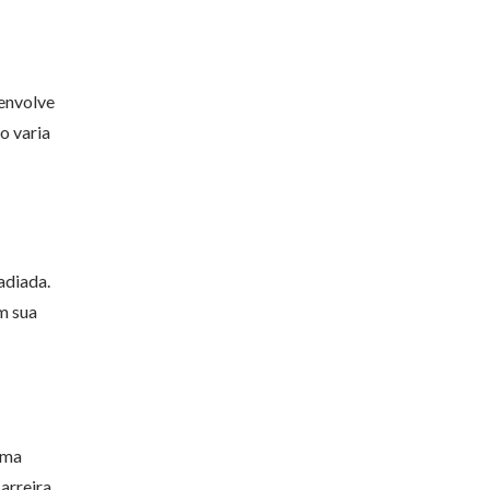
 envolve
o varia
adiada.
m sua
uma
arreira