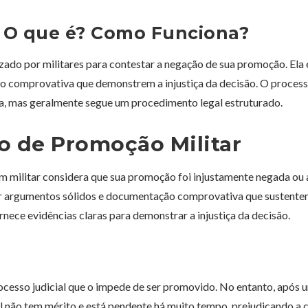
: O que é? Como Funciona?
izado por militares para contestar a negação de sua promoção. Ela
 comprovativa que demonstrem a injustiça da decisão. O process
a, mas geralmente segue um procedimento legal estruturado.
o de Promoção Militar
 militar considera que sua promoção foi injustamente negada ou 
ntar argumentos sólidos e documentação comprovativa que sustente
nece evidências claras para demonstrar a injustiça da decisão.
ocesso judicial que o impede de ser promovido. No entanto, após 
ial não tem mérito e está pendente há muito tempo, prejudicando a c