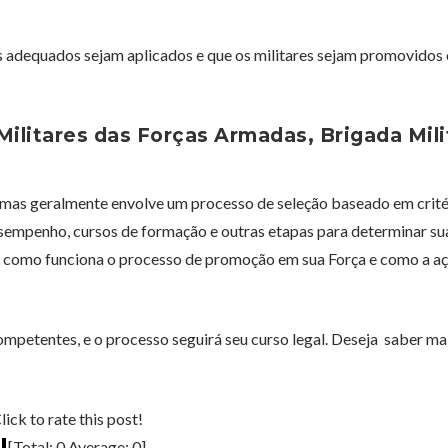
s adequados sejam aplicados e que os militares sejam promovidos
litares das Forças Armadas, Brigada Mili
, mas geralmente envolve um processo de seleção baseado em crité
esempenho, cursos de formação e outras etapas para determinar su
r como funciona o processo de promoção em sua Força e como a a
ompetentes, e o processo seguirá seu curso legal. Deseja saber ma
lick to rate this post!
[Total:
0
Average:
0
]