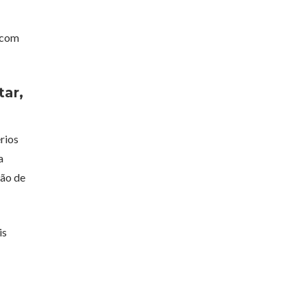
 com
tar,
rios
a
ção de
is