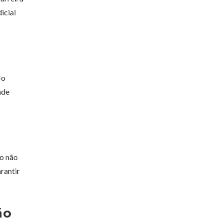
icial
No
ade
ão não
rantir
ão