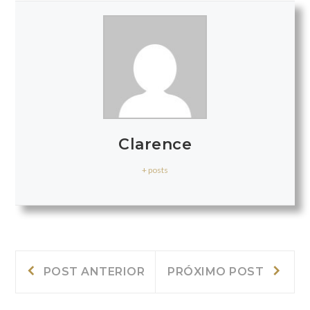
Clarence
+ posts
Navegação
Post
Próxi
POST ANTERIOR
PRÓXIMO POST
Anterior:
post:
de