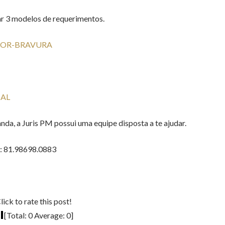
ar 3 modelos de requerimentos.
OR-BRAVURA
IAL
da, a Juris PM possui uma equipe disposta a te ajudar.
p: 81.98698.0883
lick to rate this post!
[Total:
0
Average:
0
]