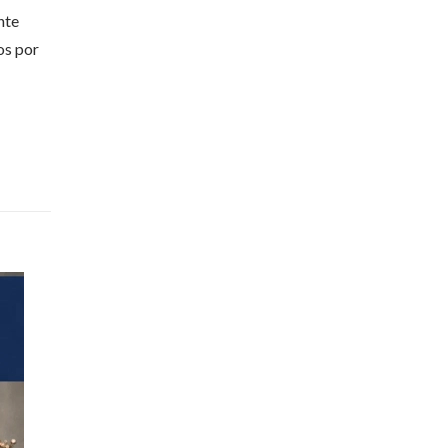
nte
os por