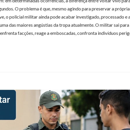
 em determinadas ocorrências, a diferença entre voltar vivo para
undos. O problema é que, mesmo agindo para preservar a própria 
e, o policial militar ainda pode acabar investigado, processado e 
uma das maiores angústias da tropa atualmente. O militar sai para
nfrenta facções, reage a emboscadas, confronta indivíduos perig