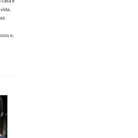
 casa e
vida,
até
osos e,