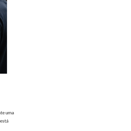
ante uma
 está