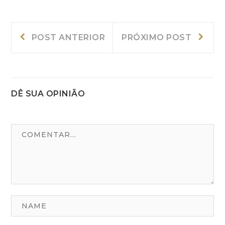
Navegação
Post
Próxi
POST ANTERIOR
PRÓXIMO POST
Anterior:
post:
de
Post
DÊ SUA OPINIÃO