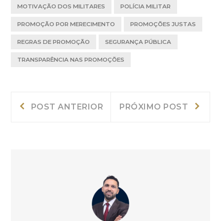
MOTIVAÇÃO DOS MILITARES
POLÍCIA MILITAR
PROMOÇÃO POR MERECIMENTO
PROMOÇÕES JUSTAS
REGRAS DE PROMOÇÃO
SEGURANÇA PÚBLICA
TRANSPARÊNCIA NAS PROMOÇÕES
Navegação
Post
Próxi
POST ANTERIOR
PRÓXIMO POST
Anterior:
post:
de
Post