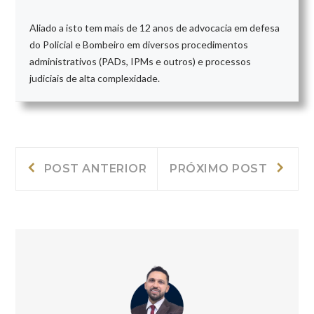
Aliado a isto tem mais de 12 anos de advocacia em defesa
do Policial e Bombeiro em diversos procedimentos
administrativos (PADs, IPMs e outros) e processos
judiciais de alta complexidade.
Navegação
Post
Próxi
POST ANTERIOR
PRÓXIMO POST
Anterior:
post:
de
Post