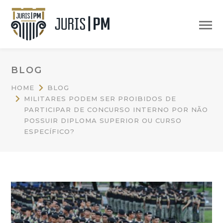
BLOG
HOME
BLOG
MILITARES PODEM SER PROIBIDOS DE
PARTICIPAR DE CONCURSO INTERNO POR NÃO
POSSUIR DIPLOMA SUPERIOR OU CURSO
ESPECÍFICO?