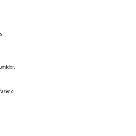
o
sumidor,
fazer o