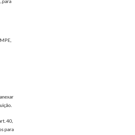
, para
BMPE,
 anexar
uição.
rt. 40,
os para