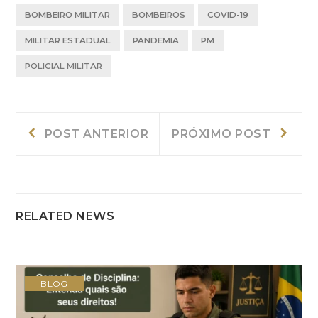
BOMBEIRO MILITAR
BOMBEIROS
COVID-19
MILITAR ESTADUAL
PANDEMIA
PM
POLICIAL MILITAR
Navegação
Post
Próxi
POST ANTERIOR
PRÓXIMO POST
Anterior:
post:
de
Post
RELATED NEWS
BLOG