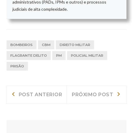
administrativos (PADs, IPMs e outros) e processos
judiciais de alta complexidade.
BOMBEIROS
CBM
DIREITO MILITAR
FLAGRANTE DELITO
PM
POLICIAL MILITAR
PRISÃO
Navegação
Post
Próxi
POST ANTERIOR
PRÓXIMO POST
Anterior:
post:
de
Post