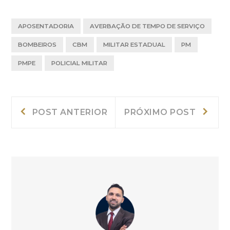
APOSENTADORIA
AVERBAÇÃO DE TEMPO DE SERVIÇO
BOMBEIROS
CBM
MILITAR ESTADUAL
PM
PMPE
POLICIAL MILITAR
Navegação
Post
Próxi
POST ANTERIOR
PRÓXIMO POST
Anterior:
post:
de
Post