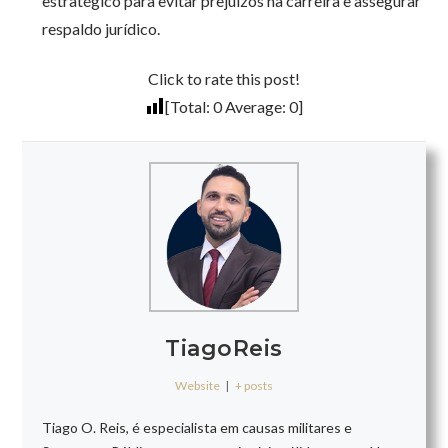
estratégico para evitar prejuízos na carreira e assegurar
respaldo jurídico.
Click to rate this post!
[Total:
0
Average:
0
]
TiagoReis
Website
|
+ posts
Tiago O. Reis, é especialista em causas militares e