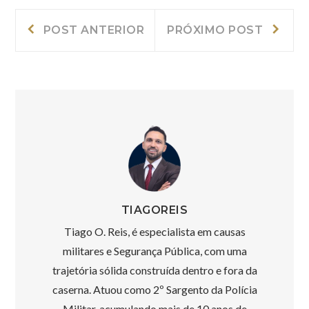
Navegação
Post
Próxi
POST ANTERIOR
PRÓXIMO POST
Anterior:
post:
de
Post
TIAGOREIS
Tiago O. Reis, é especialista em causas
militares e Segurança Pública, com uma
trajetória sólida construída dentro e fora da
caserna. Atuou como 2º Sargento da Polícia
Militar, acumulando mais de 10 anos de