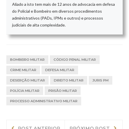
Aliado a isto tem mais de 12 anos de advocacia em defesa
do Policial e Bombeiro em diversos procedimentos
administrativos (PADs, IPMs e outros) e processos
judiciais de alta complexidade.
BOMBEIRO MILITAR
CÓDIGO PENAL MILITAR
CRIME MILITAR
DEFESA MILITAR
DESERÇÃO MILITAR
DIREITO MILITAR
JURIS PM
POLÍCIA MILITAR
PRISÃO MILITAR
PROCESSO ADMINISTRATIVO MILITAR
Navegação
Post
Próxi
POST ANTERIOR
PRÓXIMO POST