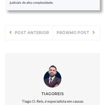
judiciais de alta complexidade.
Navegação
Post
Próxi
POST ANTERIOR
PRÓXIMO POST
Anterior:
post:
de
Post
TIAGOREIS
Tiago O. Reis, é especialista em causas