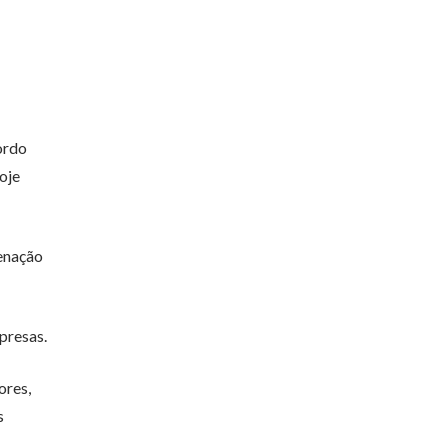
ordo
oje
denação
presas.
ores,
s