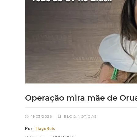
Operação mira mãe de Orua
11/03/2026
BLOG
,
NOTÍCIAS
Por:
TiagoReis