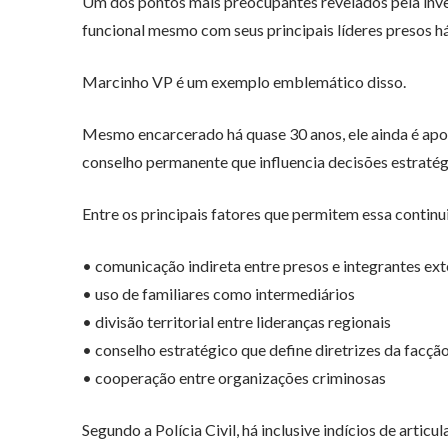
Um dos pontos mais preocupantes revelados pela inv
funcional mesmo com seus principais líderes presos h
Marcinho VP é um exemplo emblemático disso.
Mesmo encarcerado há quase 30 anos, ele ainda é apo
conselho permanente que influencia decisões estratég
Entre os principais fatores que permitem essa continu
• comunicação indireta entre presos e integrantes ex
• uso de familiares como intermediários
• divisão territorial entre lideranças regionais
• conselho estratégico que define diretrizes da facçã
• cooperação entre organizações criminosas
Segundo a Polícia Civil, há inclusive indícios de art