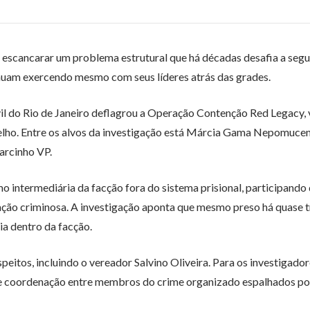
a escancarar um problema estrutural que há décadas desafia a seg
inuam exercendo mesmo com seus líderes atrás das grades.
vil do Rio de Janeiro deflagrou a Operação Contenção Red Legacy,
elho. Entre os alvos da investigação está Márcia Gama Nepomuce
arcinho VP.
mo intermediária da facção fora do sistema prisional, participando
zação criminosa. A investigação aponta que mesmo preso há quase t
a dentro da facção.
eitos, incluindo o vereador Salvino Oliveira. Para os investigador
 e coordenação entre membros do crime organizado espalhados po