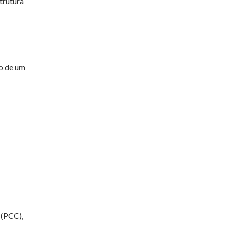
trutura
do de um
 (PCC),