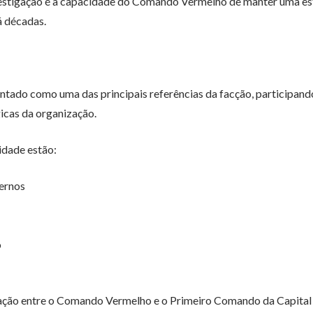
estigação é a capacidade do Comando Vermelho de manter uma es
á décadas.
ntado como uma das principais referências da facção, participan
icas da organização.
idade estão:
ternos
o
iculação entre o Comando Vermelho e o Primeiro Comando da Capital