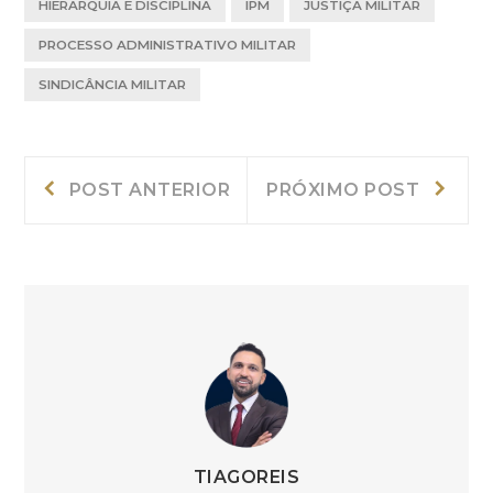
HIERARQUIA E DISCIPLINA
IPM
JUSTIÇA MILITAR
PROCESSO ADMINISTRATIVO MILITAR
SINDICÂNCIA MILITAR
Navegação
Post
Próxi
POST ANTERIOR
PRÓXIMO POST
Anterior:
post:
de
Post
TIAGOREIS