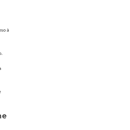
eso à
o.
a
e
me