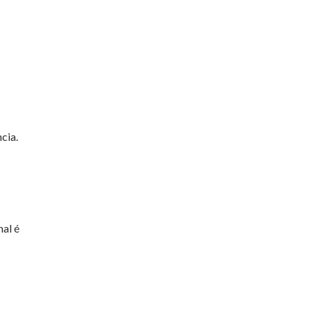
cia.
nal é