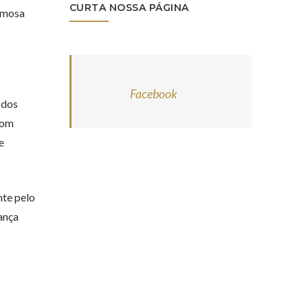
CURTA NOSSA PÁGINA
famosa
Facebook
 dos
com
e
nte pelo
ança