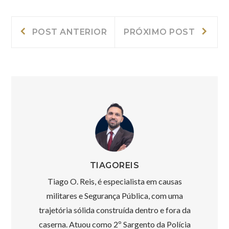
Navegação
Post
Próxi
POST ANTERIOR
PRÓXIMO POST
Anterior:
post:
de
Post
TIAGOREIS
Tiago O. Reis, é especialista em causas
militares e Segurança Pública, com uma
trajetória sólida construída dentro e fora da
caserna. Atuou como 2º Sargento da Polícia