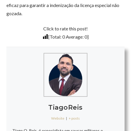
eficaz para garantir a indenização da licença especial não
gozada.
Click to rate this post!
[Total:
0
Average:
0
]
TiagoReis
Website
|
+ posts
Tiago O. Reis, é especialista em causas militares e