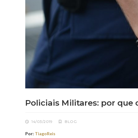
Policiais Militares: por qu
14/03/2019
BLOG
Por:
TiagoReis