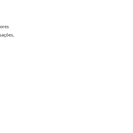
tores
sações,