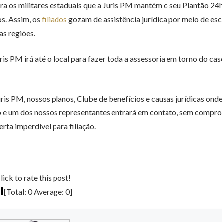
a os militares estaduais que a Juris PM mantém o seu Plantão 24h
os. Assim, os
filiados
gozam de assistência jurídica por meio de esc
as regiões.
is PM irá até o local para fazer toda a assessoria em torno do cas
ris PM, nossos planos, Clube de benefícios e causas jurídicas ond
o e um dos nossos representantes entrará em contato, sem compro
rta imperdível para filiação.
lick to rate this post!
[Total:
0
Average:
0
]