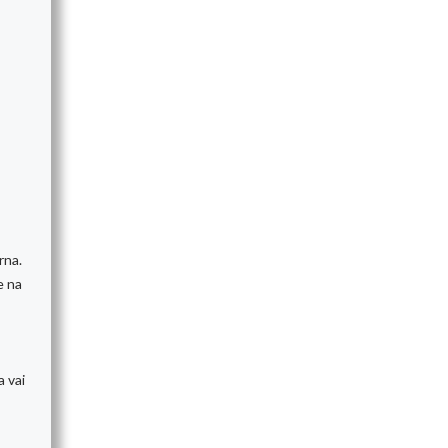
rna.
e na
a vai