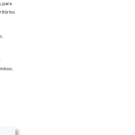
, para
ritórios
o,
e
misso,