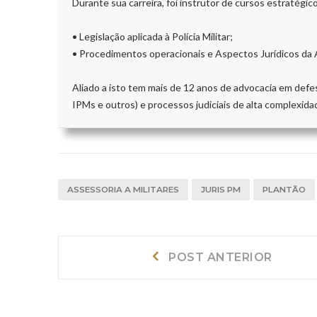
Durante sua carreira, foi instrutor de cursos estratégico
• Legislação aplicada à Polícia Militar;
• Procedimentos operacionais e Aspectos Jurídicos da 
Aliado a isto tem mais de 12 anos de advocacia em defe
IPMs e outros) e processos judiciais de alta complexida
ASSESSORIA A MILITARES
JURIS PM
PLANTÃO
Navegação
Post
POST ANTERIOR
Anterior:
de
Post