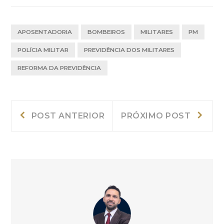
APOSENTADORIA
BOMBEIROS
MILITARES
PM
POLÍCIA MILITAR
PREVIDÊNCIA DOS MILITARES
REFORMA DA PREVIDÊNCIA
Navegação
Post
Próxi
POST ANTERIOR
PRÓXIMO POST
Anterior:
post:
de
Post