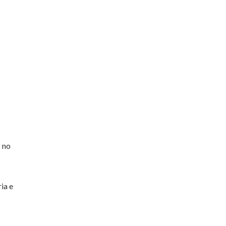
 no
ia e