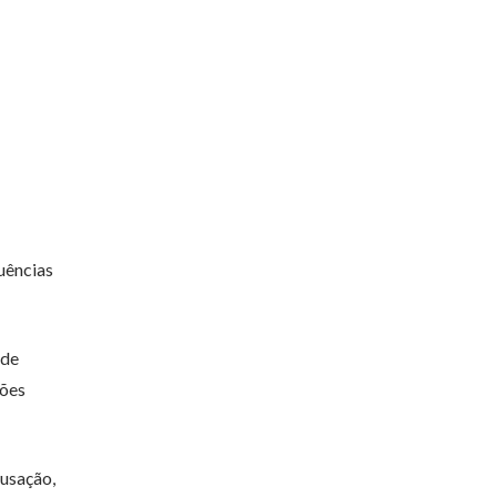
uências
 de
ções
cusação,