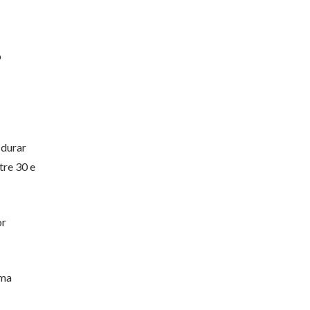
o
 durar
tre 30 e
or
uma