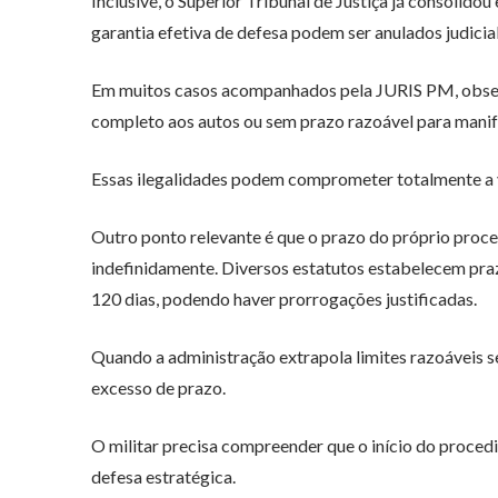
Inclusive, o Superior Tribunal de Justiça já consolid
garantia efetiva de defesa podem ser anulados judicia
Em muitos casos acompanhados pela JURIS PM, observ
completo aos autos ou sem prazo razoável para manif
Essas ilegalidades podem comprometer totalmente a v
Outro ponto relevante é que o prazo do próprio proc
indefinidamente. Diversos estatutos estabelecem praz
120 dias, podendo haver prorrogações justificadas.
Quando a administração extrapola limites razoáveis se
excesso de prazo.
O militar precisa compreender que o início do proce
defesa estratégica.