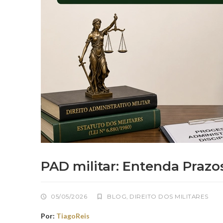
PAD militar: Entenda Prazo
05/05/2026
BLOG
,
DIREITO DOS MILITARES
Por:
TiagoReis