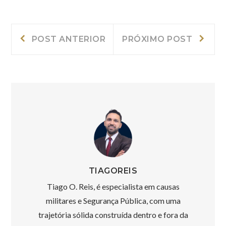
Navegação
Post
Próxi
POST ANTERIOR
PRÓXIMO POST
Anterior:
post:
de
Post
TIAGOREIS
Tiago O. Reis, é especialista em causas
militares e Segurança Pública, com uma
trajetória sólida construída dentro e fora da