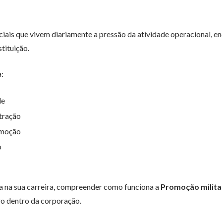
iais que vivem diariamente a pressão da atividade operacional, e
tituição.
a:
de
stração
omoção
o
ica na sua carreira, compreender como funciona a
Promoção milita
uro dentro da corporação.