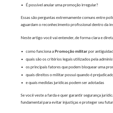
É possível anular uma promoção irregular?
Essas são perguntas extremamente comuns entre polic
aguardam o reconhecimento profissional dentro da ins
Neste artigo você vai entender, de forma clara e diret
como funciona a
Promoção militar
por antiguida
quais são os critérios legais utilizados pela admini
os principais fatores que podem bloquear uma pr
quais direitos o militar possui quando é prejudicad
e quais medidas jurídicas podem ser adotadas
Se você veste a farda e quer garantir segurança juríd
fundamental para evitar injustiças e proteger seu fut