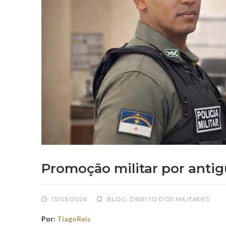
Promoção militar por anti
13/03/2026
BLOG
,
DIREITO DOS MILITARES
Por:
TiagoReis