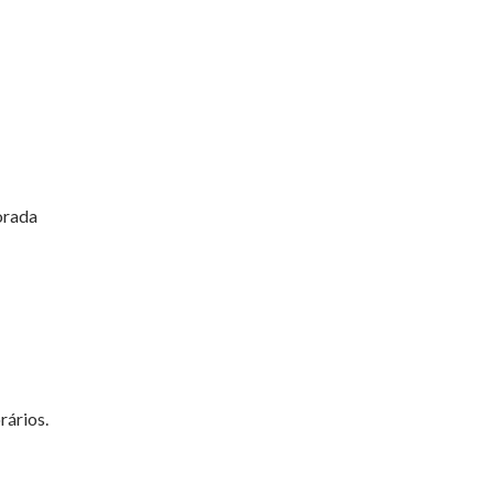
borada
rários.