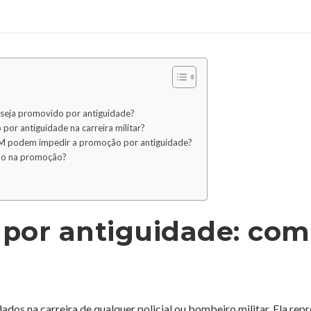
ar seja promovido por antiguidade?
or antiguidade na carreira militar?
IPM podem impedir a promoção por antiguidade?
cado na promoção?
 por antiguidade: co
os na carreira de qualquer policial ou bombeiro militar. Ela rep