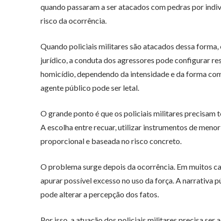
quando passaram a ser atacados com pedras por indivíd
risco da ocorrência.
Quando policiais militares são atacados dessa forma, 
jurídico, a conduta dos agressores pode configurar res
homicídio, dependendo da intensidade e da forma co
agente público pode ser letal.
O grande ponto é que os policiais militares precisam 
A escolha entre recuar, utilizar instrumentos de meno
proporcional e baseada no risco concreto.
O problema surge depois da ocorrência. Em muitos caso
apurar possível excesso no uso da força. A narrativa
pode alterar a percepção dos fatos.
Por isso, a atuação dos policiais militares precisa s