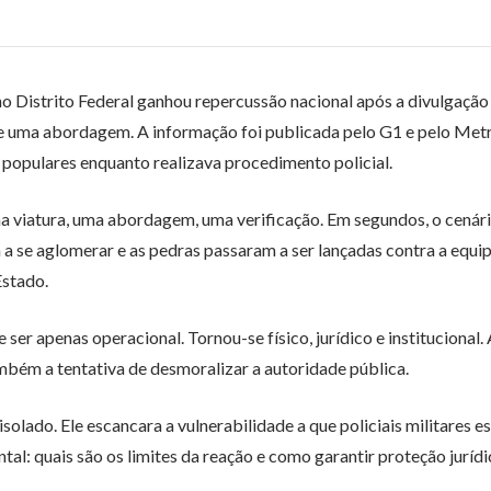
no Distrito Federal ganhou repercussão nacional após a divulgação
te uma abordagem. A informação foi publicada pelo G1 e pelo Met
 populares enquanto realizava procedimento policial.
a viatura, uma abordagem, uma verificação. Em segundos, o cenári
 se aglomerar e as pedras passaram a ser lançadas contra a equip
Estado.
e ser apenas operacional. Tornou-se físico, jurídico e institucional.
mbém a tentativa de desmoralizar a autoridade pública.
solado. Ele escancara a vulnerabilidade a que policiais militares e
l: quais são os limites da reação e como garantir proteção juríd