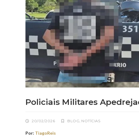
Policiais Militares Apedrej
20/02/2026
BLOG
,
NOTÍCIAS
Por:
TiagoReis