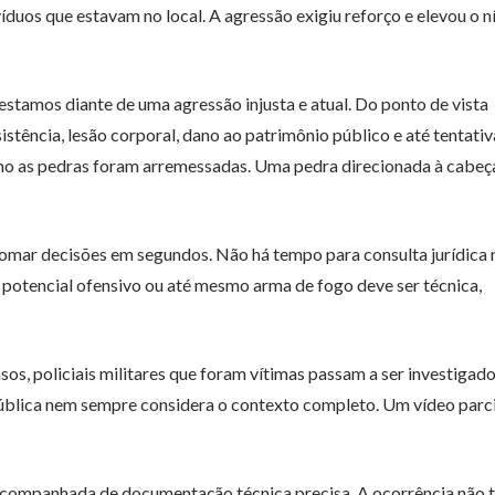
uos que estavam no local. A agressão exigiu reforço e elevou o ní
estamos diante de uma agressão injusta e atual. Do ponto de vista
istência, lesão corporal, dano ao patrimônio público e até tentativ
mo as pedras foram arremessadas. Uma pedra direcionada à cabeç
tomar decisões em segundos. Não há tempo para consulta jurídica n
r potencial ofensivo ou até mesmo arma de fogo deve ser técnica,
s, policiais militares que foram vítimas passam a ser investigad
 pública nem sempre considera o contexto completo. Um vídeo parc
er acompanhada de documentação técnica precisa. A ocorrência não 