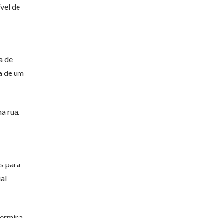
vel de
a de
a de um
a rua.
os para
ial
termina