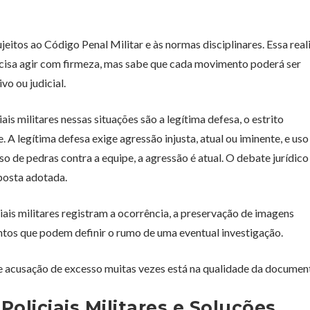
jeitos ao Código Penal Militar e às normas disciplinares. Essa rea
recisa agir com firmeza, mas sabe que cada movimento poderá ser
o ou judicial.
is militares nessas situações são a legítima defesa, o estrito
A legítima defesa exige agressão injusta, atual ou iminente, e uso
de pedras contra a equipe, a agressão é atual. O debate jurídico
posta adotada.
iais militares registram a ocorrência, a preservação de imagens
tos que podem definir o rumo de uma eventual investigação.
 e acusação de excesso muitas vezes está na qualidade da documen
oliciais Militares e Soluções