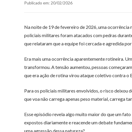
Publicado em: 20/02/2026
Na noite de 19 de fevereiro de 2026, uma ocorrência 
policiais militares foram atacados com pedras duran
que relataram que a equipe foi cercada e agredida por
Era mais uma ocorrência aparentemente rotineira. Um
transformou. A tensão aumentou, pessoas começaram a
que era ação de rotina virou ataque coletivo contra o 
Para os policiais militares envolvidos, o risco deixou d
que voa não carrega apenas peso material, carrega ta
Esse episódio revela algo muito maior do que um fato i
expostos diariamente e reacende um debate fundamenta
uma agressão dessa natureza?