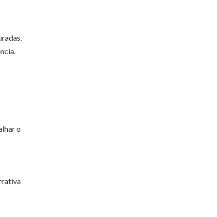
uradas.
ncia.
alhar o
rrativa