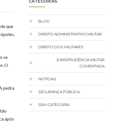
CATEGORIAS
BLOG
 de que
rópoles,
DIREITO ADMINISTRATIVO MILITAR
DIREITO DOS MILITARES
o se
JURISPRUDÊNCIA MILITAR
e. O
COMENTADA
NOTÍCIAS
 A pedra
SEGURANÇA PÚBLICA
SEM CATEGORIA
stão
ica após